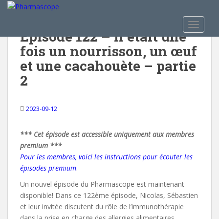
S
k
TOGGLE
i
Épisode 122 – Il était une
p
fois un nourrisson, un œuf
t
o
et une cacahouète – partie
m
2
a
i
n
2023-09-12
c
o
*** Cet épisode est accessible uniquement aux membres
n
premium ***
t
Pour les membres, voici les instructions pour écouter les
e
épisodes premium
.
n
Un nouvel épisode du Pharmascope est maintenant
t
disponible! Dans ce 122ème épisode, Nicolas, Sébastien
et leur invitée discutent du rôle de l’immunothérapie
dans la prise en charge des allergies alimentaires.