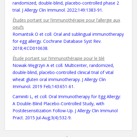
randomized, double-blind, placebo-controlled phase 2
trial. J Allergy Clin Immunol. 2022;149:1383-91.
Études portant sur l’immunothérapie pour l’allergie aux
oeufs
Romantsik O et coll. Oral and sublingual immunotherapy
for egg allergy. Cochrane Database Syst Rev.
2018;4:CD010638.
Étude portant sur l’immunothérapie pour le blé
Nowak-Węgrzyn A et coll. Multicenter, randomized,
double-blind, placebo-controlled clinical trial of vital
wheat gluten oral immunotherapy. J Allergy Clin
Immunol. 2019 Feb;143:651-61.
Caminiti L, et coll. Oral Immunotherapy for Egg Allergy:
A Double-Blind Placebo-Controlled Study, with
Postdesensitization Follow-Up. J Allergy Clin Immunol
Pract. 2015 Jul-Aug;3(4):532-9.