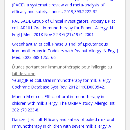
(PACE): a systematic review and meta-analysis of
efficacy and safety. Lancet. 2019;393:2222-32.
PALISADE Group of Clinical Investigators; Vickery BP et
coll. AR101 Oral Immunotherapy for Peanut Allergy. N
Engl J Med. 2018 Nov 22;379(21):1991-2001.
Greenhawt M et coll. Phase 3 Trial of Epicutaneous
Immunotherapy in Toddlers with Peanut Allergy. N Engl J
Med. 2023;388:1755-66.
Études portant sur l’immunothérapie pour l’allergie au
lait de vache
Yeung JP et coll. Oral immunotherapy for milk allergy.
Cochrane Database Syst Rev. 2012;11:CD009542.
Maeda M et coll. Effect of oral immunotherapy in
children with milk allergy: The ORIMA study. Allergol Int.
2021;70:223-8.
Dantzer J et coll. Efficacy and safety of baked milk oral
immunotherapy in children with severe milk allergy: A