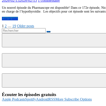
2026-02-15
2026-02-15
1 commentaire
Un nouvel épisode du Pharmascope est disponible! Dans ce 172e épisode, Nicol
en charge de l’hypothyroïdie. Les objectifs pour cet épisode sont les suivants:
Lire la suite
Pagination
1
2
…
19
Older posts
Rechercher...
des
publications
Écouter les épisodes gratuits
Apple Podcasts
Spotify
Android
RSS
More Subscribe Options