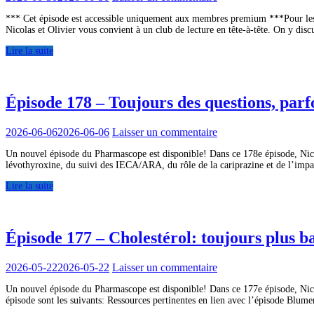
*** Cet épisode est accessible uniquement aux membres premium ***Pour les 
Nicolas et Olivier vous convient à un club de lecture en tête-à-tête. On y di
Lire la suite
Épisode 178 – Toujours des questions, par
2026-06-06
2026-06-06
Laisser un commentaire
Un nouvel épisode du Pharmascope est disponible! Dans ce 178e épisode, Nicola
lévothyroxine, du suivi des IECA/ARA, du rôle de la cariprazine et de l’im
Lire la suite
Épisode 177 – Cholestérol: toujours plus b
2026-05-22
2026-05-22
Laisser un commentaire
Un nouvel épisode du Pharmascope est disponible! Dans ce 177e épisode, Nicola
épisode sont les suivants: Ressources pertinentes en lien avec l’épi