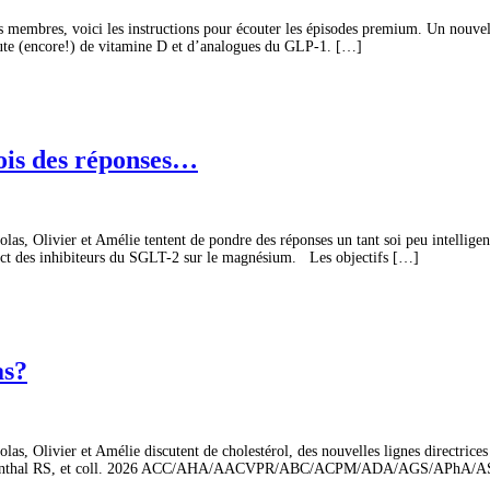
membres, voici les instructions pour écouter les épisodes premium. Un nouve
scute (encore!) de vitamine D et d’analogues du GLP-1. […]
fois des réponses…
s, Olivier et Amélie tentent de pondre des réponses un tant soi peu intelligen
pact des inhibiteurs du SGLT-2 sur le magnésium. Les objectifs […]
as?
s, Olivier et Amélie discutent de cholestérol, des nouvelles lignes directrice
sode Blumenthal RS, et coll. 2026 ACC/AHA/AACVPR/ABC/ACPM/ADA/AGS/APh