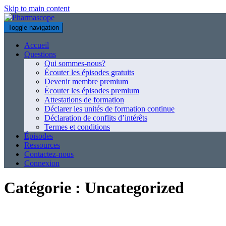
Skip to main content
Toggle navigation
Accueil
Questions
Qui sommes-nous?
Écouter les épisodes gratuits
Devenir membre premium
Écouter les épisodes premium
Attestations de formation
Déclarer les unités de formation continue
Déclaration de conflits d’intérêts
Termes et conditions
Épisodes
Ressources
Contactez-nous
Connexion
Catégorie :
Uncategorized