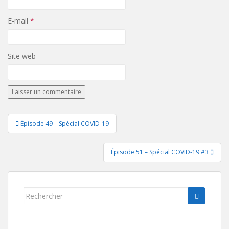
E-mail
*
Site web
Navigation
Épisode 49 – Spécial COVID-19
de
l’article
Épisode 51 – Spécial COVID-19 #3
Rechercher...