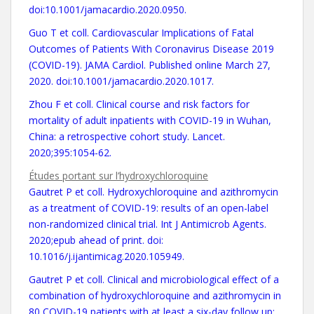
doi:10.1001/jamacardio.2020.0950.
Guo T et coll. Cardiovascular Implications of Fatal
Outcomes of Patients With Coronavirus Disease 2019
(COVID-19). JAMA Cardiol. Published online March 27,
2020. doi:10.1001/jamacardio.2020.1017.
Zhou F et coll. Clinical course and risk factors for
mortality of adult inpatients with COVID-19 in Wuhan,
China: a retrospective cohort study. Lancet.
2020;395:1054-62.
Études portant sur l’hydroxychloroquine
Gautret P et coll. Hydroxychloroquine and azithromycin
as a treatment of COVID-19: results of an open-label
non-randomized clinical trial. Int J Antimicrob Agents.
2020;epub ahead of print. doi:
10.1016/j.ijantimicag.2020.105949.
Gautret P et coll. Clinical and microbiological effect of a
combination of hydroxychloroquine and azithromycin in
80 COVID-19 patients with at least a six-day follow up: