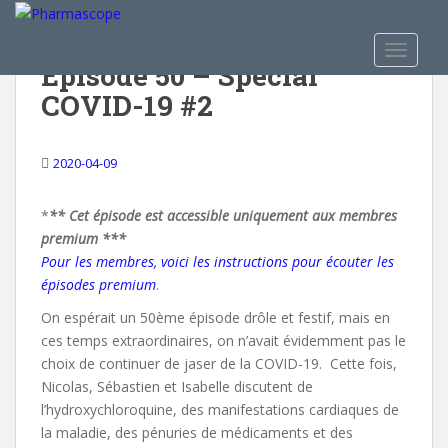
S
k
TOGGLE
i
Épisode 50 – Spécial
p
COVID-19 #2
t
o
m
2020-04-09
a
i
*
** Cet épisode est accessible uniquement aux membres
n
premium ***
c
Pour les membres, voici les instructions pour écouter les
o
épisodes premium
.
n
t
On espérait un 50ème épisode drôle et festif, mais en
e
ces temps extraordinaires, on n’avait évidemment pas le
n
choix de continuer de jaser de la COVID-19. Cette fois,
t
Nicolas, Sébastien et Isabelle discutent de
l’hydroxychloroquine, des manifestations cardiaques de
la maladie, des pénuries de médicaments et des